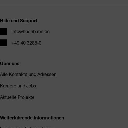
Fusszeile
Hilfe und Support
E-Mail
info@hochbahn.de
Telefon
+49 40 3288-0
Über uns
Alle Kontakte und Adressen
Karriere und Jobs
Aktuelle Projekte
Weiterführende Informationen