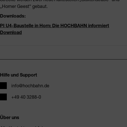
„Horner Geest“ gebaut.
Downloads:
PI U4-Baustelle in Horn: Die HOCHBAHN informiert
Download
Fusszeile
Hilfe und Support
E-Mail
info@hochbahn.de
Telefon
+49 40 3288-0
Über uns