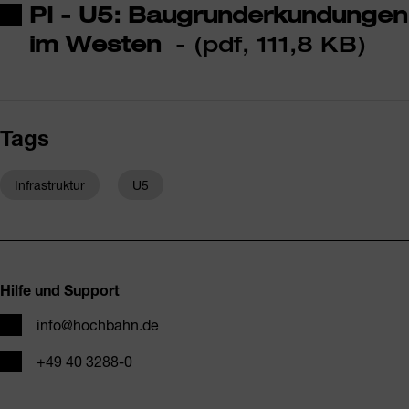
PI - U5: Baugrunderkundungen
im Westen
- (pdf, 111,8 KB)
Tags
Infrastruktur
U5
Fusszeile
Hilfe und Support
E-Mail
info@hochbahn.de
Telefon
+49 40 3288-0