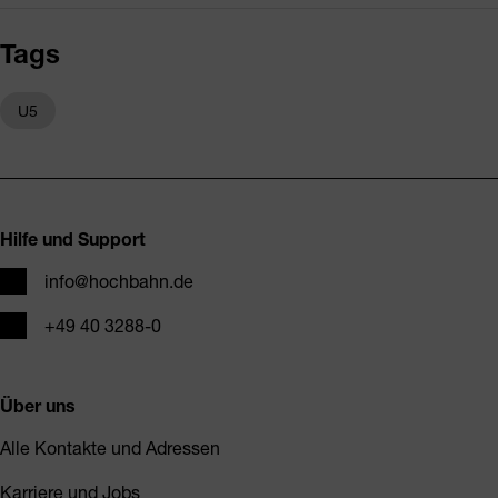
Tags
U5
Fusszeile
Hilfe und Support
E-Mail
info@hochbahn.de
Telefon
+49 40 3288-0
Über uns
Alle Kontakte und Adressen
Karriere und Jobs