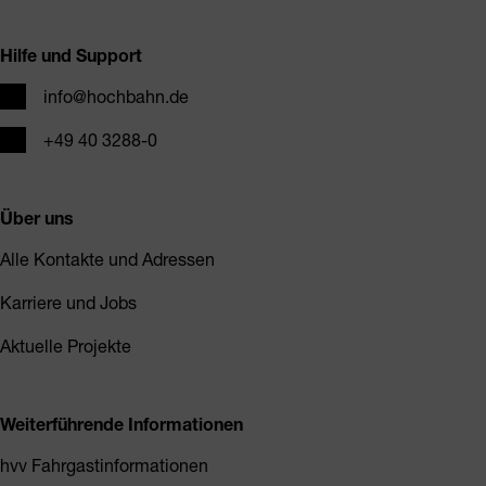
Fusszeile
Hilfe und Support
E-Mail
info@hochbahn.de
Telefon
+49 40 3288-0
Über uns
Alle Kontakte und Adressen
Karriere und Jobs
Aktuelle Projekte
Weiterführende Informationen
hvv Fahrgastinformationen