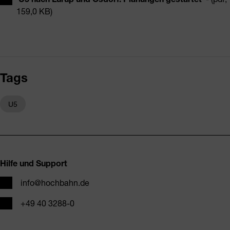
159,0 KB)
Tags
U5
Fusszeile
Hilfe und Support
E-Mail
info@hochbahn.de
Telefon
+49 40 3288-0