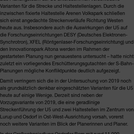
Varianten für die Strecke und Haltestellenlagen. Durch die
inzwischen fixierte Haltestelle Arenen Volkspark schließen
sich einst angedachte Streckenverläufe Richtung Westen
heute aus. Insbesondere auch die Auswirkungen der U5 auf
die Forschungseinrichtungen DESY (Deutsches Elektronen-
Synchrotron), XFEL (Röntgenlaser-Forschungseinrichtung) und
den Innovationspark Altona werden im Rahmen der
gestarteten Planung nun genauestens untersucht – hatte nicht
zuletzt ein vorliegendes Erschütterungsgutachten der S-Bahn-
Planungen mögliche Konfliktpunkte deutlich aufgezeigt.
Damit verringern sich die in der Untersuchung von 2019 noch
als grundsätzlich denkbar eingeschätzten Varianten für die U5
heute auf einige Wenige. Derzeit sind neben der
Vorzugsvariante von 2019, die eine geradlinige
Streckenführung der U5 und zwei Haltestellen im Zentrum von
Lurup und Osdorf in Ost-West-Ausrichtung vorsah, vorerst
noch weitere Varianten im Blick der Planerinnen und Planer.
In der Großwohnsiedlung Osdorfer Born mit rund 11.000