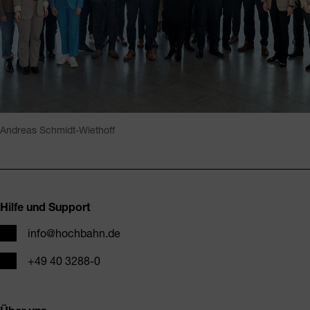
Andreas Schmidt-Wiethoff
Fusszeile
Hilfe und Support
E-Mail
info@hochbahn.de
Telefon
+49 40 3288-0