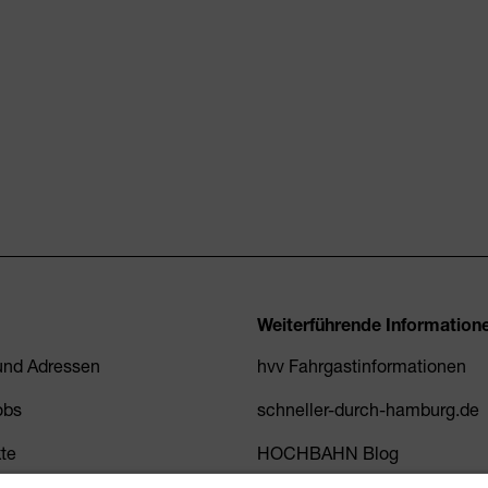
Weiterführende Information
 und Adressen
hvv Fahrgastinformationen
obs
schneller-durch-hamburg.de
kte
HOCHBAHN Blog