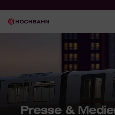
Navigieren in Hochbahn
Schnellnavigation
Hauptnavigation
Presse & Medie