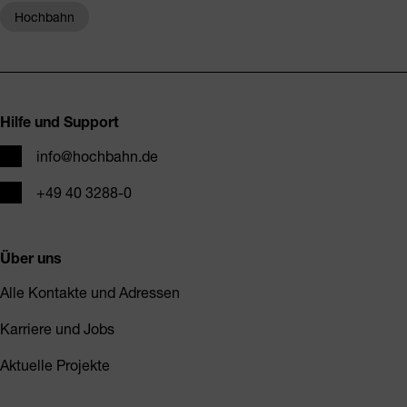
Hochbahn
Fusszeile
Hilfe und Support
E-Mail
info@hochbahn.de
Telefon
+49 40 3288-0
Über uns
Alle Kontakte und Adressen
Karriere und Jobs
Aktuelle Projekte