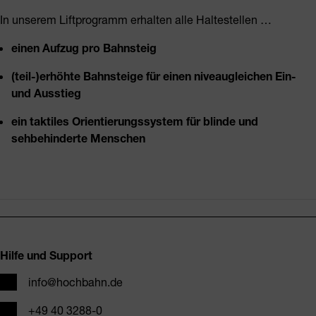
In unserem Liftprogramm erhalten alle Haltestellen …
einen Aufzug pro Bahnsteig
(teil-)erhöhte Bahnsteige für einen niveaugleichen Ein-
und Ausstieg
ein taktiles Orientierungssystem für blinde und
sehbehinderte Menschen
Fusszeile
Hilfe und Support
E-Mail
info@hochbahn.de
Telefon
+49 40 3288-0