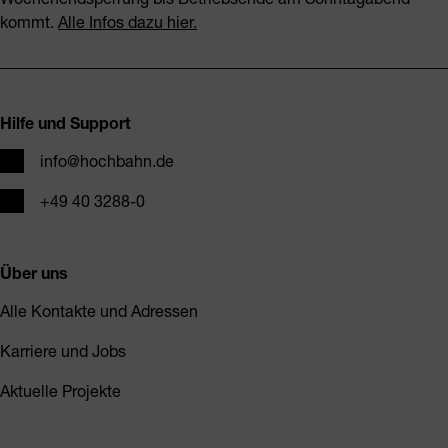
kommt.
Alle Infos dazu hier.
Fusszeile
Hilfe und Support
E-Mail
info@hochbahn.de
Telefon
+49 40 3288-0
Über uns
Alle Kontakte und Adressen
Karriere und Jobs
Aktuelle Projekte