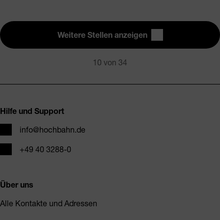
Weitere Stellen anzeigen
10
von 34
Fusszeile
Hilfe und Support
E-Mail
info@hochbahn.de
Telefon
+49 40 3288-0
Über uns
Alle Kontakte und Adressen