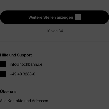
Weitere Stellen anzeigen
10
von 34
Fusszeile
Hilfe und Support
E-Mail
info@hochbahn.de
Telefon
+49 40 3288-0
Über uns
Alle Kontakte und Adressen