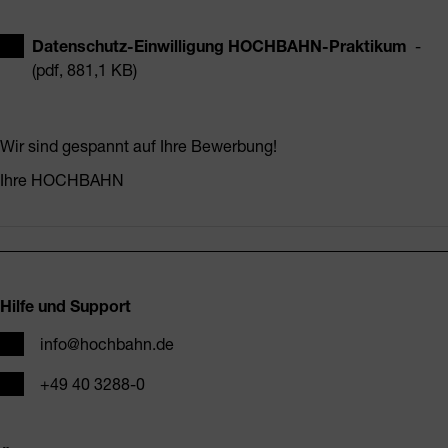
Datenschutz-Einwilligung HOCHBAHN-Praktikum
-
(pdf, 881,1 KB)
Wir sind gespannt auf Ihre Bewerbung!
Ihre HOCHBAHN
Fusszeile
Hilfe und Support
E-Mail
info@hochbahn.de
Telefon
+49 40 3288-0