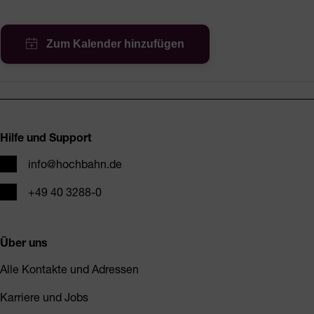
Fusszeile
Hilfe und Support
E-Mail
info@hochbahn.de
Telefon
+49 40 3288-0
Über uns
Alle Kontakte und Adressen
Karriere und Jobs