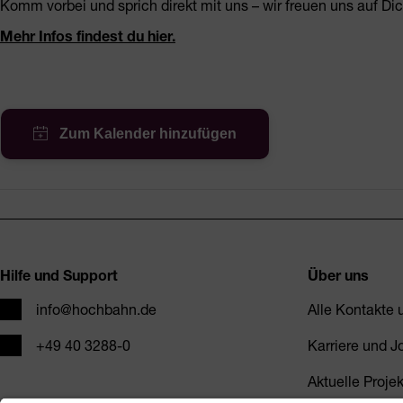
Komm vorbei und sprich direkt mit uns – wir freuen uns auf Dic
Mehr Infos findest du hier.
Fusszeile
Hilfe und Support
Über uns
E-Mail
info@hochbahn.de
Alle Kontakte
Telefon
+49 40 3288-0
Karriere und J
Aktuelle Proje