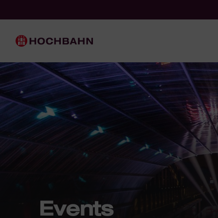
Navigieren in Hochbahn
Schnellnavigation
Hauptnavigation
Events