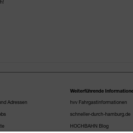
h!
Weiterführende Information
 und Adressen
hvv Fahrgastinformationen
obs
schneller-durch-hamburg.de
kte
HOCHBAHN Blog