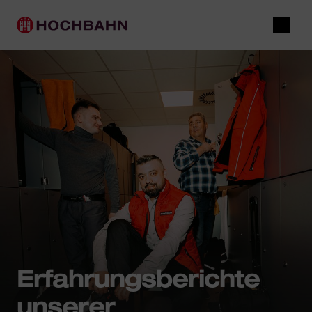
Navigieren in Hochbahn
Schnellnavigation
Hauptnavigation
Suche
Erfahrungsberichte
unserer