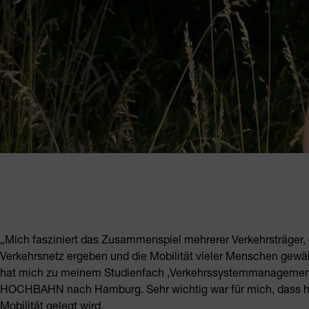
„Mich fasziniert das Zusammenspiel mehrerer Verkehrsträger, 
Verkehrsnetz ergeben und die Mobilität vieler Menschen gewä
hat mich zu meinem Studienfach ,Verkehrssystemmanagement‘
HOCHBAHN nach Hamburg. Sehr wichtig war für mich, dass hier
Mobilität gelegt wird.