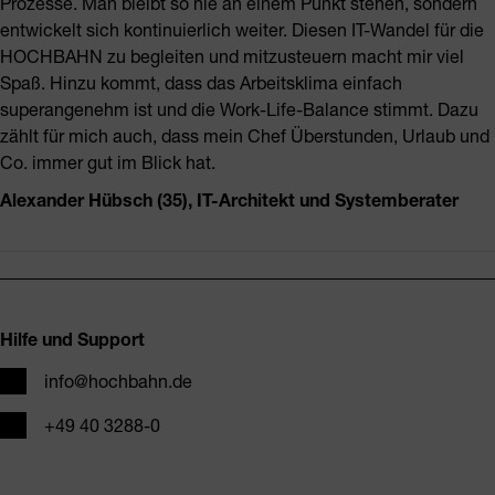
Prozesse. Man bleibt so nie an einem Punkt stehen, sondern
entwickelt sich kontinuierlich weiter. Diesen IT-Wandel für die
HOCHBAHN zu begleiten und mitzusteuern macht mir viel
Spaß. Hinzu kommt, dass das Arbeitsklima einfach
superangenehm ist und die Work-Life-Balance stimmt. Dazu
zählt für mich auch, dass mein Chef Überstunden, Urlaub und
Co. immer gut im Blick hat.
Alexander Hübsch (35), IT-Architekt und Systemberater
Fusszeile
Hilfe und Support
E-Mail
info@hochbahn.de
Telefon
+49 40 3288-0