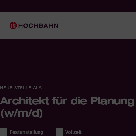
Navigieren in Hochbahn
Schnellnavigation
Hauptnavigation
NEUE STELLE ALS
Architekt für die Planu
(w/m/d)
Stellentyp:
Arbeitszeit:
Festanstellung
Vollzeit