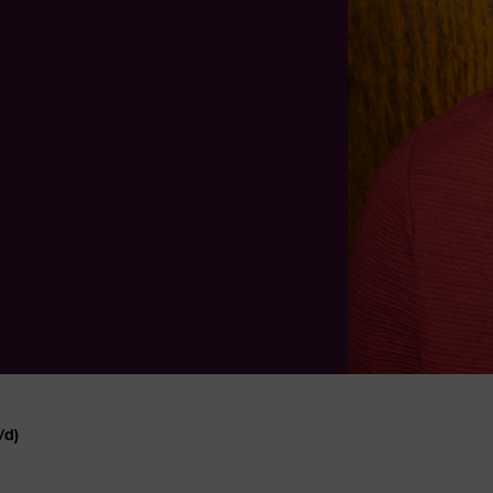
/d)
werben