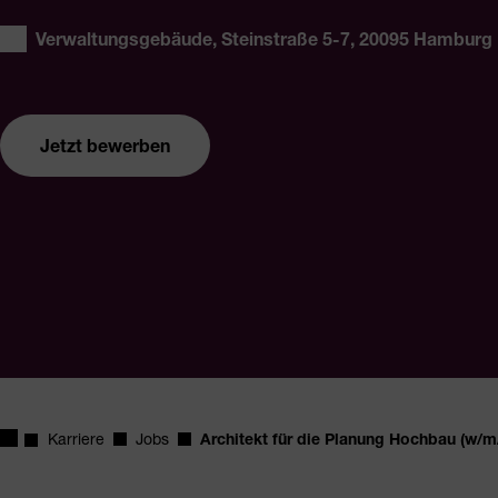
Ort:
Verwaltungsgebäude, Steinstraße 5-7, 20095 Hamburg
Jetzt bewerben
Startseite
Karriere
Jobs
Architekt für die Planung Hochbau (w/m
Architekt für die Planung Hochbau (w/m/d)
Jetzt be