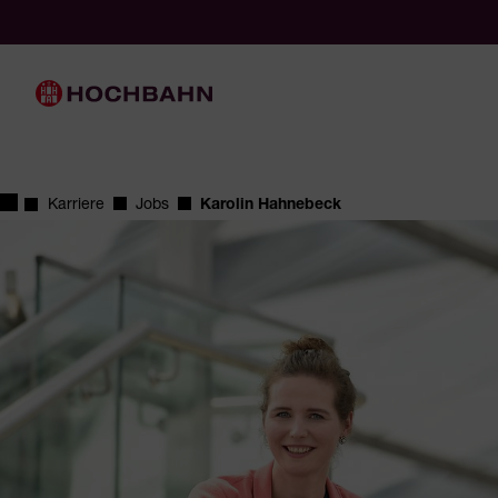
Navigieren in Hochbahn
Schnellnavigation
Hauptnavigation
Startseite
Karriere
Jobs
Karolin Hahnebeck