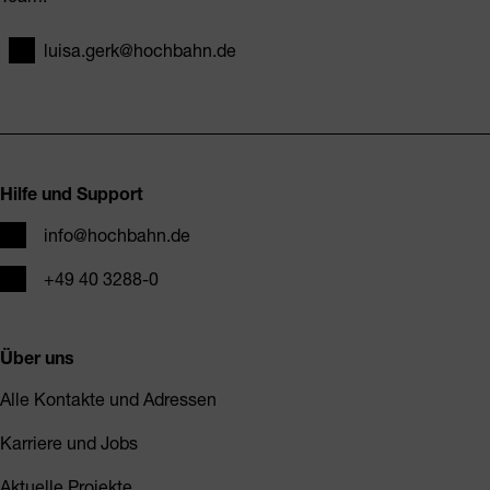
luisa.gerk@hochbahn.de
E-Mail
Fusszeile
Hilfe und Support
E-Mail
info@hochbahn.de
Telefon
+49 40 3288-0
Über uns
Alle Kontakte und Adressen
Karriere und Jobs
Aktuelle Projekte