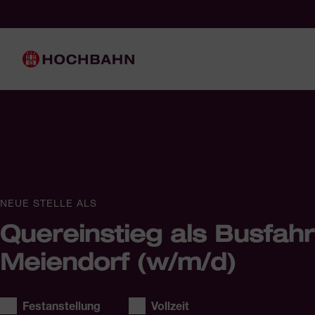
Navigieren in Hochbahn
Schnellnavigation
Hauptnavigation
NEUE STELLE ALS
Quereinstieg als Busfahr
Meiendorf (w/m/d)
Stellentyp:
Arbeitszeit:
Festanstellung
Vollzeit