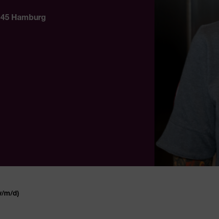
2145 Hamburg
w/m/d)
 bewerben