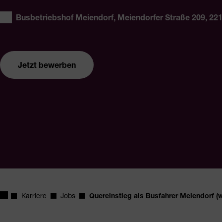
Ort:
Busbetriebshof Meiendorf, Meiendorfer Straße 209, 2
Jetzt bewerben
Startseite
Karriere
Jobs
Quereinstieg als Busfahrer Meiendorf (
Quereinstieg als Busfahrer Meiendorf (w/m/d)
Jetzt