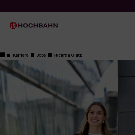
Navigieren in Hochbahn
Schnellnavigation
Hauptnavigation
Startseite
Karriere
Jobs
Ricarda Glatz