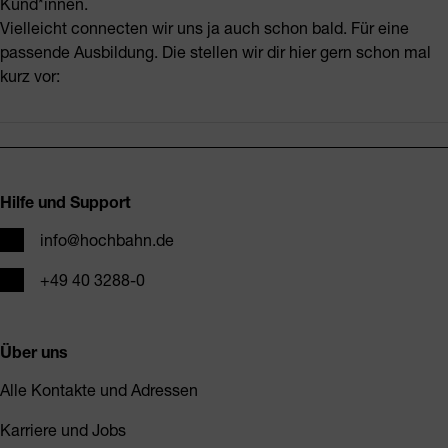
Kund*innen.
Vielleicht connecten wir uns ja auch schon bald. Für eine
passende Ausbildung. Die stellen wir dir hier gern schon mal
kurz vor:
Fusszeile
Hilfe und Support
E-Mail
info@hochbahn.de
Telefon
+49 40 3288-0
Über uns
Alle Kontakte und Adressen
Karriere und Jobs