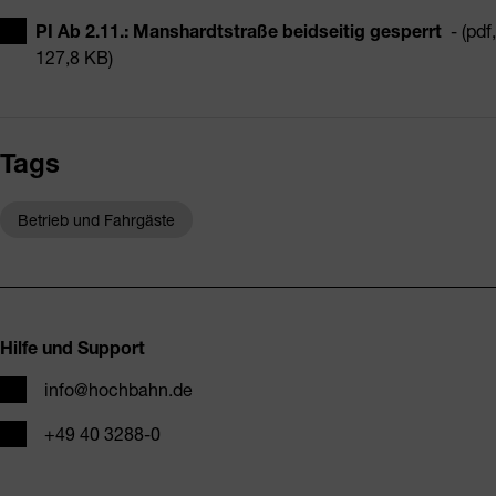
PI Ab 2.11.: Manshardtstraße beidseitig gesperrt
- (pdf,
127,8 KB)
Tags
Betrieb und Fahrgäste
Fusszeile
Hilfe und Support
E-Mail
info@hochbahn.de
Telefon
+49 40 3288-0