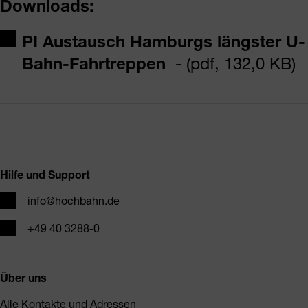
Downloads:
PI Austausch Hamburgs längster U-
Bahn-Fahrtreppen
- (pdf, 132,0 KB)
Fusszeile
Hilfe und Support
E-Mail
info@hochbahn.de
Telefon
+49 40 3288-0
Über uns
Alle Kontakte und Adressen