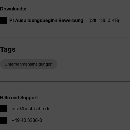
Downloads:
PI Ausbildungsbeginn Bewerbung
- (pdf, 136,0 KB)
Tags
Unternehmensmeldungen
Fusszeile
Hilfe und Support
E-Mail
info@hochbahn.de
Telefon
+49 40 3288-0