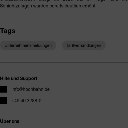
Schichtzulagen wurden bereits deutlich erhöht.
Tags
Unternehmensmeldungen
Tarifverhandlungen
Fusszeile
Hilfe und Support
E-Mail
info@hochbahn.de
Telefon
+49 40 3288-0
Über uns