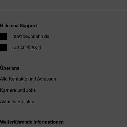
Fusszeile
Hilfe und Support
E-Mail
info@hochbahn.de
Telefon
+49 40 3288-0
Über uns
Alle Kontakte und Adressen
Karriere und Jobs
Aktuelle Projekte
Weiterführende Informationen