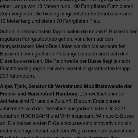
einer Länge von 18 Metern rund 100 Fahrgästen Platz bieten.
Zum Vergleich: Die bislang eingesetzten Batteriebusse sind
12 Meter lang und bieten 70 Fahrgästen Platz.
Schon in den nächsten Tagen sollen die neuen E-Busse in den
regulären Fahrgastbetrieb gehen. Vor allem auf den
fahrgaststarken MetroBus-Linien werden die serienreifen
Busse mit dem größeren Platzangebot nach und nach den
Dieselbus ersetzen. Die Reichweite der Busse liegt je nach
Einsatzbedingungen bei vom Hersteller garantierten knapp
200 Kilometern.
Anjes Tjark, Senator für Verkehr und Mobilitätswende der
Freien- und Hansestadt Hamburg
: „Umweltschonende
Antriebe sind für uns die Zukunft. Bis zum Ende dieses
Jahrzehnts wird der Dieselbus ausgedient haben. In 2021
schaffen HOCHBAHN und VHH insgesamt 94 neue E-Busse
an. Die beiden ersten E-Gelenkbusse sind innovativ und ein
erster wichtiger Schritt auf dem Weg zu einer emissionsfreien
Busflotte sowie für eine saubere Luft in Hamburg. Ihre