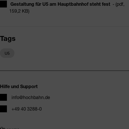
Gestaltung für U5 am Hauptbahnhof steht fest
- (pdf,
159,2 KB)
Tags
U5
Fusszeile
Hilfe und Support
E-Mail
info@hochbahn.de
Telefon
+49 40 3288-0