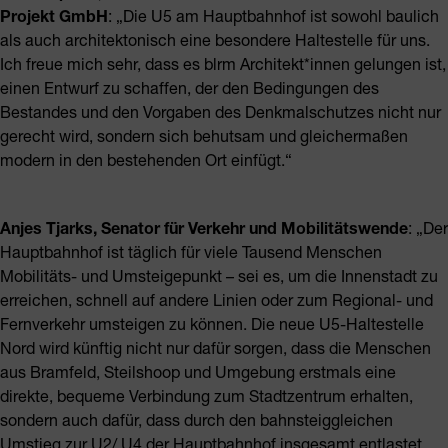
Projekt GmbH
: „Die U5 am Hauptbahnhof ist sowohl baulich
als auch architektonisch eine besondere Haltestelle für uns.
Ich freue mich sehr, dass es blrm Architekt*innen gelungen ist,
einen Entwurf zu schaffen, der den Bedingungen des
Bestandes und den Vorgaben des Denkmalschutzes nicht nur
gerecht wird, sondern sich behutsam und gleichermaßen
modern in den bestehenden Ort einfügt.“
Anjes Tjarks, Senator für Verkehr und Mobilitätswende
: „Der
Hauptbahnhof ist täglich für viele Tausend Menschen
Mobilitäts- und Umsteigepunkt – sei es, um die Innenstadt zu
erreichen, schnell auf andere Linien oder zum Regional- und
Fernverkehr umsteigen zu können. Die neue U5-Haltestelle
Nord wird künftig nicht nur dafür sorgen, dass die Menschen
aus Bramfeld, Steilshoop und Umgebung erstmals eine
direkte, bequeme Verbindung zum Stadtzentrum erhalten,
sondern auch dafür, dass durch den bahnsteiggleichen
Umstieg zur U2/ U4 der Hauptbahnhof insgesamt entlastet,