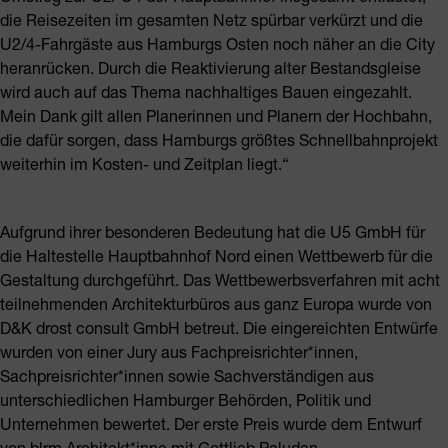
die Reisezeiten im gesamten Netz spürbar verkürzt und die
U2/4-Fahrgäste aus Hamburgs Osten noch näher an die City
heranrücken. Durch die Reaktivierung alter Bestandsgleise
wird auch auf das Thema nachhaltiges Bauen eingezahlt.
Mein Dank gilt allen Planerinnen und Planern der Hochbahn,
die dafür sorgen, dass Hamburgs größtes Schnellbahnprojekt
weiterhin im Kosten- und Zeitplan liegt.“
Aufgrund ihrer besonderen Bedeutung hat die U5 GmbH für
die Haltestelle Hauptbahnhof Nord einen Wettbewerb für die
Gestaltung durchgeführt. Das Wettbewerbsverfahren mit acht
teilnehmenden Architekturbüros aus ganz Europa wurde von
D&K drost consult GmbH betreut. Die eingereichten Entwürfe
wurden von einer Jury aus Fachpreisrichter*innen,
Sachpreisrichter*innen sowie Sachverständigen aus
unterschiedlichen Hamburger Behörden, Politik und
Unternehmen bewertet. Der erste Preis wurde dem Entwurf
von blrm Architekt*inne mit Gottlieb Paludan