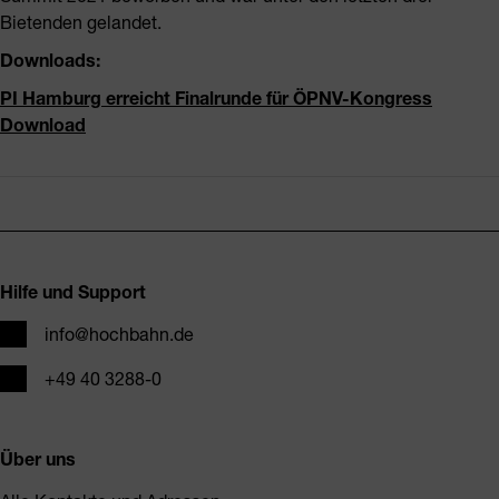
Bietenden gelandet.
Downloads:
PI Hamburg erreicht Finalrunde für ÖPNV-Kongress
Download
Fusszeile
Hilfe und Support
E-Mail
info@hochbahn.de
Telefon
+49 40 3288-0
Über uns