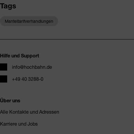
Tags
Manteltarifverhandlungen
Fusszeile
Hilfe und Support
E-Mail
info@hochbahn.de
Telefon
+49 40 3288-0
Über uns
Alle Kontakte und Adressen
Karriere und Jobs