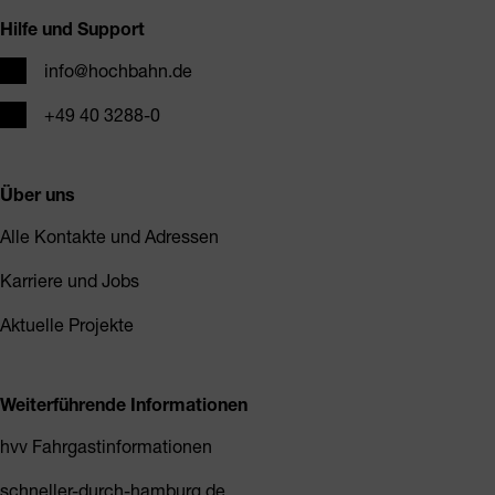
Hilfe und Support
E-Mail
info@hochbahn.de
Telefon
+49 40 3288-0
Über uns
Alle Kontakte und Adressen
Karriere und Jobs
Aktuelle Projekte
Weiterführende Informationen
hvv Fahrgastinformationen
schneller-durch-hamburg.de