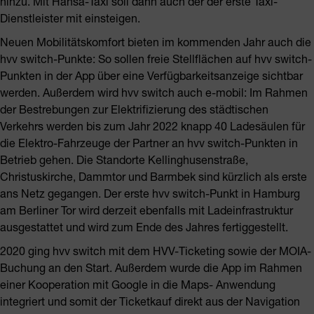
hinzu. Mit Hansa-Taxi soll dann auch der der erste Taxi-
Dienstleister mit einsteigen.
Neuen Mobilitätskomfort bieten im kommenden Jahr auch die
hvv switch-Punkte: So sollen freie Stellflächen auf hvv switch-
Punkten in der App über eine Verfügbarkeitsanzeige sichtbar
werden. Außerdem wird hvv switch auch e-mobil: Im Rahmen
der Bestrebungen zur Elektrifizierung des städtischen
Verkehrs werden bis zum Jahr 2022 knapp 40 Ladesäulen für
die Elektro-Fahrzeuge der Partner an hvv switch-Punkten in
Betrieb gehen. Die Standorte Kellinghusenstraße,
Christuskirche, Dammtor und Barmbek sind kürzlich als erste
ans Netz gegangen. Der erste hvv switch-Punkt in Hamburg
am Berliner Tor wird derzeit ebenfalls mit Ladeinfrastruktur
ausgestattet und wird zum Ende des Jahres fertiggestellt.
2020 ging hvv switch mit dem HVV-Ticketing sowie der MOIA-
Buchung an den Start. Außerdem wurde die App im Rahmen
einer Kooperation mit Google in die Maps- Anwendung
integriert und somit der Ticketkauf direkt aus der Navigation