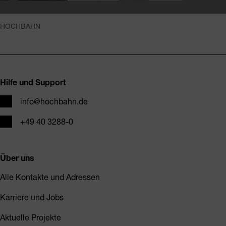
HOCHBAHN
Fusszeile
Hilfe und Support
E-Mail
info@hochbahn.de
Telefon
+49 40 3288-0
Über uns
Alle Kontakte und Adressen
Karriere und Jobs
Aktuelle Projekte