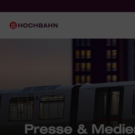
Navigieren in Hochbahn
Schnellnavigation
Hauptnavigation
Presse & Medie