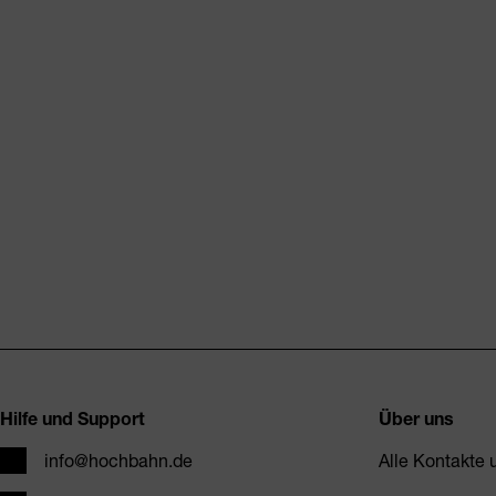
Fusszeile
Hilfe und Support
Über uns
E-Mail
info@hochbahn.de
Alle Kontakte