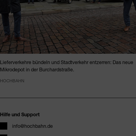
Lieferverkehre bündeln und Stadtverkehr entzerren: Das neue
Mikrodepot in der Burchardstraße.
HOCHBAHN
Fusszeile
Hilfe und Support
E-Mail
info@hochbahn.de