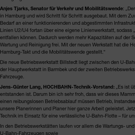
Anjes Tjarks, Senator für Verkehr und Mobilitätswende
: „De
in Hamburg und wird Schritt für Schritt ausgebaut. Mit dem Zu
Bedarf an einer funktionierenden und abgestimmten Infrastruktu
Linien U2/U4 fortan über eine eigene Linienwerkstatt, sodass
entfallen können. Dadurch werden mehr Kapazitäten auf der S
Wartung und Reinigung frei. Mit der neuen Werkstatt hat die
Hamburg-Takt und die Mobilitätswende gestellt.“
Die neue Betriebswerkstatt Billstedt liegt zwischen den U-Bah
der Hauptwerkstatt in Barmbek und der zweiten Betriebswerkst
Fahrzeuge.
Jens-Günter Lang, HOCHBAHN-Technik-Vorstand:
„Es ist ü
entstanden ist. Darum bin ich sehr froh, dass wir dieses Mam
einen reibungslosen Betriebsablauf müssen Betrieb, Instandse
unsere Planerinnen und Planer hier ganze Arbeit geleistet. Je
Technik im Einsatz für eine verlässliche U-Bahn-Flotte – für u
In den Betriebswerkstätten laufen vor allem die Wartungs- und 
U-Bahn-Fahrzeugen sowie