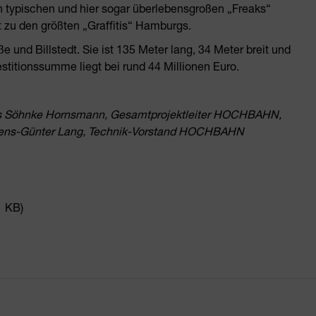
 typischen und hier sogar überlebensgroßen „Freaks“
t zu den größten „Graffitis“ Hamburgs.
 und Billstedt. Sie ist 135 Meter lang, 34 Meter breit und
stitionssumme liegt bei rund 44 Millionen Euro.
hts Söhnke Hornsmann, Gesamtprojektleiter HOCHBAHN,
e Jens-Günter Lang, Technik-Vorstand HOCHBAHN
1 KB)