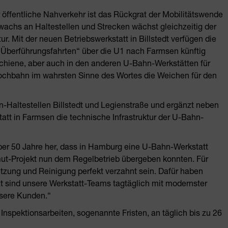
r öffentliche Nahverkehr ist das Rückgrat der Mobilitätswende
wachs an Haltestellen und Strecken wächst gleichzeitig der
r. Mit der neuen Betriebswerkstatt in Billstedt verfügen die
 „Überführungsfahrten“ über die U1 nach Farmsen künftig
chiene, aber auch in den anderen U-Bahn-Werkstätten für
 Hochbahn im wahrsten Sinne des Wortes die Weichen für den
n-Haltestellen Billstedt und Legienstraße und ergänzt neben
att in Farmsen die technische Infrastruktur der U-Bahn-
ber 50 Jahre her, dass in Hamburg eine U-Bahn-Werkstatt
mut-Projekt nun dem Regelbetrieb übergeben konnten. Für
tzung und Reinigung perfekt verzahnt sein. Dafür haben
tzt sind unsere Werkstatt-Teams tagtäglich mit modernster
nsere Kunden.“
Inspektionsarbeiten, sogenannte Fristen, an täglich bis zu 26