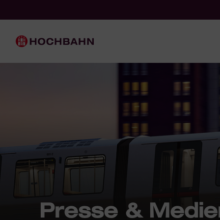
Navigieren in Hochbahn
Schnellnavigation
Hauptnavigation
Presse & Medie