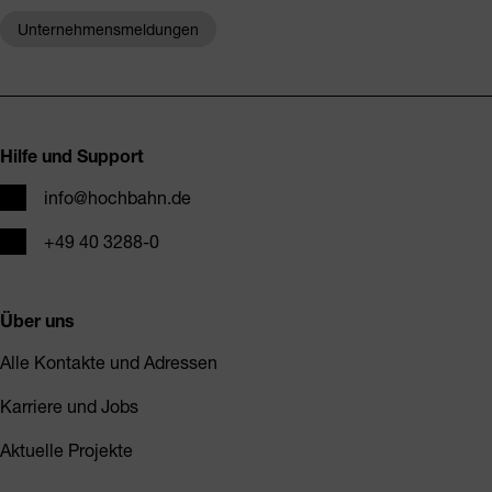
Unternehmensmeldungen
Fusszeile
Hilfe und Support
E-Mail
info@hochbahn.de
Telefon
+49 40 3288-0
Über uns
Alle Kontakte und Adressen
Karriere und Jobs
Aktuelle Projekte