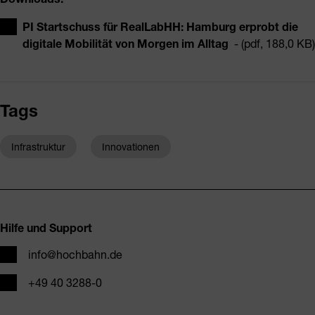
PI Startschuss für RealLabHH: Hamburg erprobt die
digitale Mobilität von Morgen im Alltag
- (pdf, 188,0 KB)
Tags
Infrastruktur
Innovationen
Fusszeile
Hilfe und Support
E-Mail
info@hochbahn.de
Telefon
+49 40 3288-0