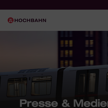
Navigieren in Hochbahn
Schnellnavigation
Hauptnavigation
Presse & Medie