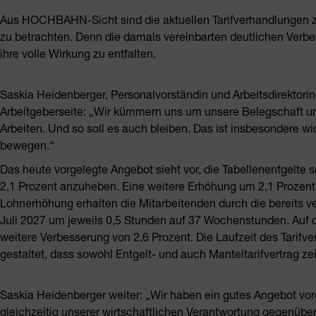
Aus HOCHBAHN-Sicht sind die aktuellen Tarifverhandlungen zw
zu betrachten. Denn die damals vereinbarten deutlichen Ver
ihre volle Wirkung zu entfalten.
Saskia Heidenberger, Personalvorständin und Arbeitsdirekto
Arbeitgeberseite: „Wir kümmern uns um unsere Belegschaft und
Arbeiten. Und so soll es auch bleiben. Das ist insbesondere wic
bewegen.“
Das heute vorgelegte Angebot sieht vor, die Tabellenentgelte
2,1 Prozent anzuheben. Eine weitere Erhöhung um 2,1 Prozent 
Lohnerhöhung erhalten die Mitarbeitenden durch die bereits v
Juli 2027 um jeweils 0,5 Stunden auf 37 Wochenstunden. Auf 
weitere Verbesserung von 2,6 Prozent. Die Laufzeit des Tarif
gestaltet, dass sowohl Entgelt- und auch Manteltarifvertrag z
Saskia Heidenberger weiter: „Wir haben ein gutes Angebot vor
gleichzeitig unserer wirtschaftlichen Verantwortung gegenüber