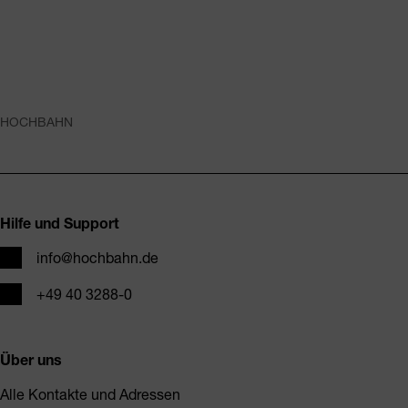
HOCHBAHN
Fusszeile
Hilfe und Support
E-Mail
info@hochbahn.de
Telefon
+49 40 3288-0
Über uns
Alle Kontakte und Adressen