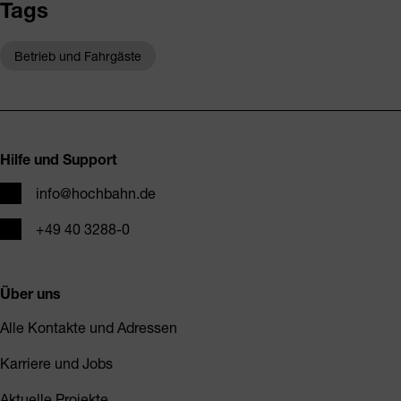
Tags
Betrieb und Fahrgäste
Fusszeile
Hilfe und Support
E-Mail
info@hochbahn.de
Telefon
+49 40 3288-0
Über uns
Alle Kontakte und Adressen
Karriere und Jobs
Aktuelle Projekte