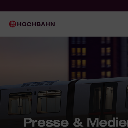
Navigieren in Hochbahn
Schnellnavigation
Hauptnavigation
Presse & Medie