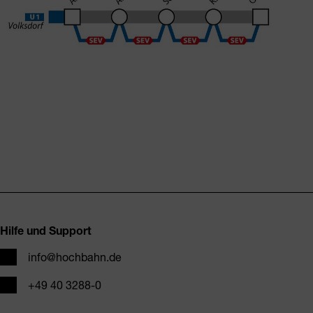
Fusszeile
Hilfe und Support
E-Mail
info@hochbahn.de
Telefon
+49 40 3288-0