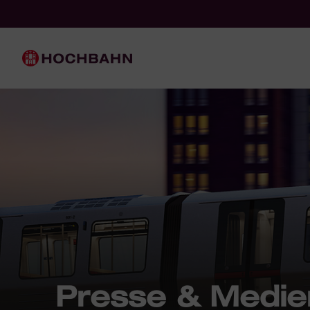
Navigieren in Hochbahn
Schnellnavigation
Hauptnavigation
Presse & Medie