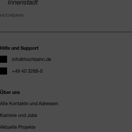
HOCHBAHN
Fusszeile
Hilfe und Support
E-Mail
info@hochbahn.de
Telefon
+49 40 3288-0
Über uns
Alle Kontakte und Adressen
Karriere und Jobs
Aktuelle Projekte