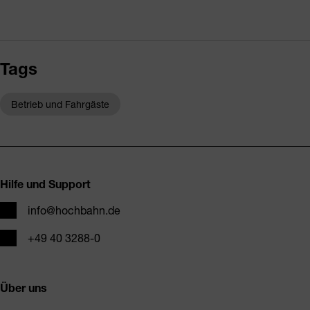
Tags
Betrieb und Fahrgäste
Fusszeile
Hilfe und Support
E-Mail
info@hochbahn.de
Telefon
+49 40 3288-0
Über uns