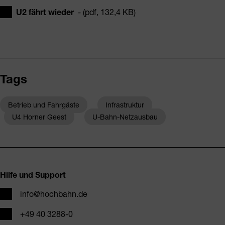
U2 fährt wieder
- (pdf, 132,4 KB)
Tags
Betrieb und Fahrgäste
Infrastruktur
U4 Horner Geest
U-Bahn-Netzausbau
Fusszeile
Hilfe und Support
E-Mail
info@hochbahn.de
Telefon
+49 40 3288-0