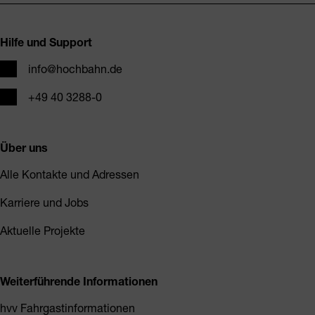
Fusszeile
Hilfe und Support
E-Mail
info@hochbahn.de
Telefon
+49 40 3288-0
Über uns
Alle Kontakte und Adressen
Karriere und Jobs
Aktuelle Projekte
Weiterführende Informationen
hvv Fahrgastinformationen